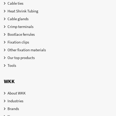
Cable ties
Heat Shrink Tubing
Cable glands
Crimp terminals
Bootlace ferrules
Fixation clips
Other fixation materials
Our top products
Tools
WKK
About WKK
Industries
Brands