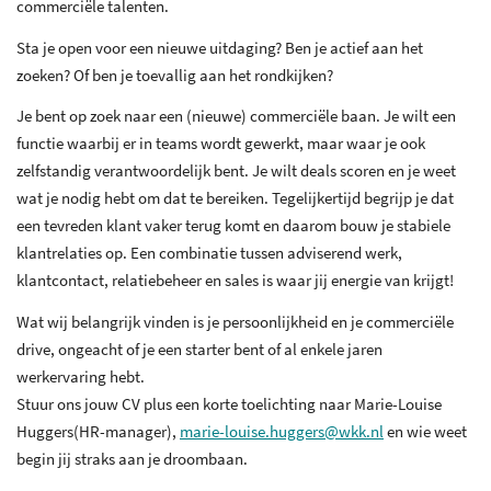
commerciële talenten.
Sta je open voor een nieuwe uitdaging? Ben je actief aan het
zoeken? Of ben je toevallig aan het rondkijken?
Je bent op zoek naar een (nieuwe) commerciële baan. Je wilt een
functie waarbij er in teams wordt gewerkt, maar waar je ook
zelfstandig verantwoordelijk bent. Je wilt deals scoren en je weet
wat je nodig hebt om dat te bereiken. Tegelijkertijd begrijp je dat
een tevreden klant vaker terug komt en daarom bouw je stabiele
klantrelaties op. Een combinatie tussen adviserend werk,
klantcontact, relatiebeheer en sales is waar jij energie van krijgt!
Wat wij belangrijk vinden is je persoonlijkheid en je commerciële
drive, ongeacht of je een starter bent of al enkele jaren
werkervaring hebt.
Stuur ons jouw CV plus een korte toelichting naar Marie-Louise
Huggers(HR-manager),
marie-louise.huggers@wkk.nl
en wie weet
begin jij straks aan je droombaan.