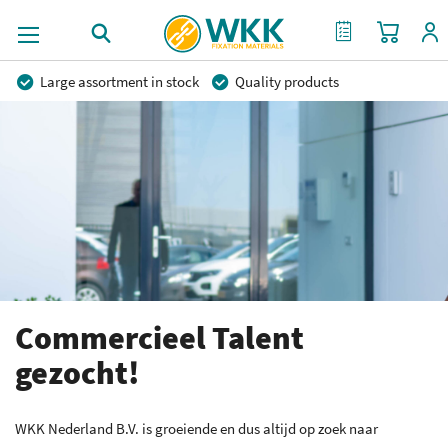
My Cart
My Quote
Large assortment in stock
Quality products
Competitive prices
Fast delivery
Personal advice
More than 40 years of experience
Private label possible
Commercieel Talent
gezocht!
WKK Nederland B.V. is groeiende en dus altijd op zoek naar