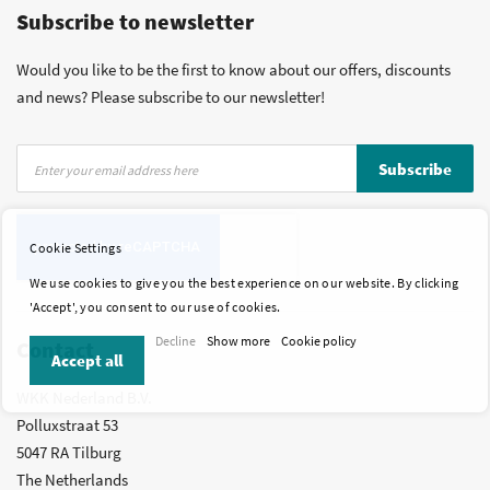
Subscribe to newsletter
More than 40 years of experience
Private label possible
Would you like to be the first to know about our offers, discounts
and news? Please subscribe to our newsletter!
Sign
Subscribe
Up
for
Our
Cookie Settings
Newsletter:
We use cookies to give you the best experience on our website. By clicking
'Accept', you consent to our use of cookies.
Decline
Show more
Cookie policy
Contact
Accept all
WKK Nederland B.V.
Polluxstraat 53
5047 RA Tilburg
The Netherlands